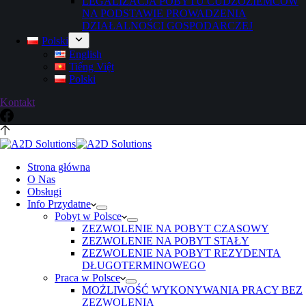
LEGALIZACJA POBYTU CUDZOZIEMCÓW
NA PODSTAWIE PROWADZENIA
DZIAŁALNOŚCI GOSPODARCZEJ
Polski
English
Tiếng Việt
Polski
Kontakt
Strona główna
O Nas
Obsługi
Info Przydatne
Pobyt w Polsce
ZEZWOLENIE NA POBYT CZASOWY
ZEZWOLENIE NA POBYT STAŁY
ZEZWOLENIE NA POBYT REZYDENTA
DŁUGOTERMINOWEGO
Praca w Polsce
MOŻLIWOŚĆ WYKONYWANIA PRACY BEZ
ZEZWOLENIA