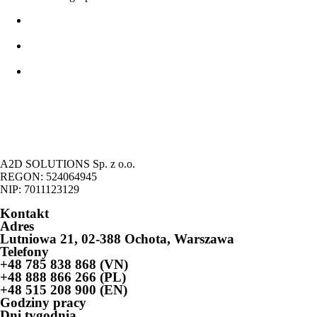
Podstawowe informacje - formy działalności gospodarczej w
Polsce
Możliwość prowadzenia działalności gospodarczej przez
cudzoziemców
Legalizacja pobytu cudzoziemców na podstawie prowadzenia
działalności gospodarczej
A2D SOLUTIONS Sp. z o.o.
REGON: 524064945
NIP: 7011123129
Kontakt
Adres
Lutniowa 21, 02-388 Ochota, Warszawa
Telefony
+48 785 838 868 (VN)
+48 888 866 266 (PL)
+48 515 208 900 (EN)
Godziny pracy
Dni tygodnia