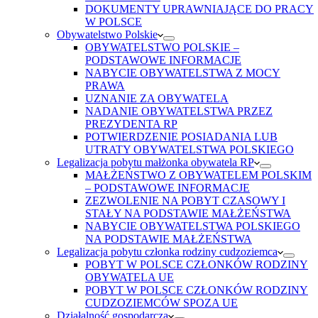
DOKUMENTY UPRAWNIAJĄCE DO PRACY
W POLSCE
Obywatelstwo Polskie
OBYWATELSTWO POLSKIE –
PODSTAWOWE INFORMACJE
NABYCIE OBYWATELSTWA Z MOCY
PRAWA
UZNANIE ZA OBYWATELA
NADANIE OBYWATELSTWA PRZEZ
PREZYDENTA RP
POTWIERDZENIE POSIADANIA LUB
UTRATY OBYWATELSTWA POLSKIEGO
Legalizacja pobytu małżonka obywatela RP
MAŁŻEŃSTWO Z OBYWATELEM POLSKIM
– PODSTAWOWE INFORMACJE
ZEZWOLENIE NA POBYT CZASOWY I
STAŁY NA PODSTAWIE MAŁŻEŃSTWA
NABYCIE OBYWATELSTWA POLSKIEGO
NA PODSTAWIE MAŁŻEŃSTWA
Legalizacja pobytu członka rodziny cudzoziemca
POBYT W POLSCE CZŁONKÓW RODZINY
OBYWATELA UE
POBYT W POLSCE CZŁONKÓW RODZINY
CUDZOZIEMCÓW SPOZA UE
Działalność gospodarcza