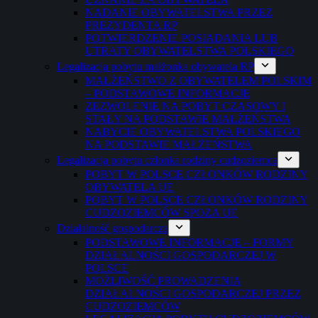
NADANIE OBYWATELSTWA PRZEZ
PREZYDENTA RP
POTWIERDZENIE POSIADANIA LUB
UTRATY OBYWATELSTWA POLSKIEGO
Legalizacja pobytu małżonka obywatela RP
MAŁŻEŃSTWO Z OBYWATELEM POLSKIM
– PODSTAWOWE INFORMACJE
ZEZWOLENIE NA POBYT CZASOWY I
STAŁY NA PODSTAWIE MAŁŻEŃSTWA
NABYCIE OBYWATELSTWA POLSKIEGO
NA PODSTAWIE MAŁŻEŃSTWA
Legalizacja pobytu członka rodziny cudzoziemca
POBYT W POLSCE CZŁONKÓW RODZINY
OBYWATELA UE
POBYT W POLSCE CZŁONKÓW RODZINY
CUDZOZIEMCÓW SPOZA UE
Działalność gospodarcza
PODSTAWOWE INFORMACJE – FORMY
DZIAŁALNOŚCI GOSPODARCZEJ W
POLSCE
MOŻLIWOŚĆ PROWADZENIA
DZIAŁALNOŚCI GOSPODARCZEJ PRZEZ
CUDZOZIEMCÓW