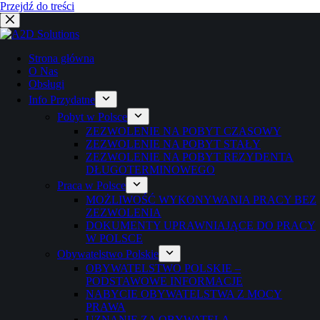
Przejdź do treści
Strona główna
O Nas
Obsługi
Info Przydatne
Pobyt w Polsce
ZEZWOLENIE NA POBYT CZASOWY
ZEZWOLENIE NA POBYT STAŁY
ZEZWOLENIE NA POBYT REZYDENTA
DŁUGOTERMINOWEGO
Praca w Polsce
MOŻLIWOŚĆ WYKONYWANIA PRACY BEZ
ZEZWOLENIA
DOKUMENTY UPRAWNIAJĄCE DO PRACY
W POLSCE
Obywatelstwo Polskie
OBYWATELSTWO POLSKIE –
PODSTAWOWE INFORMACJE
NABYCIE OBYWATELSTWA Z MOCY
PRAWA
UZNANIE ZA OBYWATELA