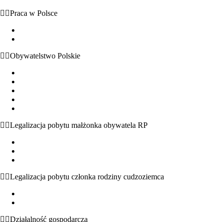
Praca w Polsce
Możliwość wykonywania pracy bez zezwolenia
Dokumenty uprawniające do pracy w Polsce
Obywatelstwo Polskie
Obywatelstwo polskie – podstawowe informacje
Nabycie obywatelstwa z mocy prawa
Uznanie za obywatela
Nadanie obywatelstwa przez Prezydenta RP
Potwierdzenie posiadania lub utraty obywatelstwa polskiego
Legalizacja pobytu małżonka obywatela RP
Małżeństwo z obywatelem polskim – podstawowe informacje
Zezwolenie na pobyt czasowy i stały na podstawie małżeństwa
Nabycie obywatelstwa polskiego na podstawie małżeństwa
Legalizacja pobytu członka rodziny cudzoziemca
Pobyt w Polsce członków rodziny obywatela UE
Pobyt w Polsce członków rodziny cudzoziemców spoza UE
Działalność gospodarcza