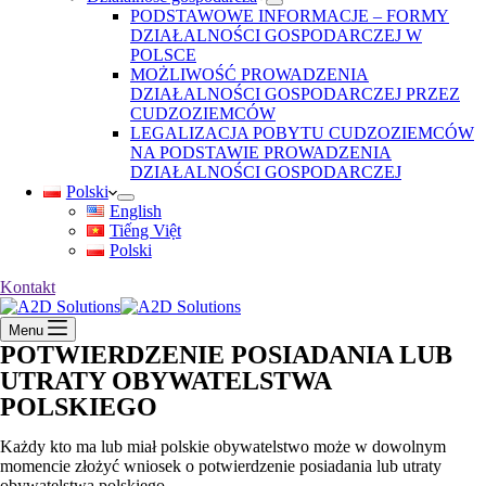
PODSTAWOWE INFORMACJE – FORMY
DZIAŁALNOŚCI GOSPODARCZEJ W
POLSCE
MOŻLIWOŚĆ PROWADZENIA
DZIAŁALNOŚCI GOSPODARCZEJ PRZEZ
CUDZOZIEMCÓW
LEGALIZACJA POBYTU CUDZOZIEMCÓW
NA PODSTAWIE PROWADZENIA
DZIAŁALNOŚCI GOSPODARCZEJ
Polski
English
Tiếng Việt
Polski
Kontakt
Menu
POTWIERDZENIE POSIADANIA LUB
UTRATY OBYWATELSTWA
POLSKIEGO
Każdy kto ma lub miał polskie obywatelstwo może w dowolnym
momencie złożyć wniosek o potwierdzenie posiadania lub utraty
obywatelstwa polskiego.