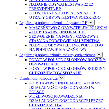
NADANIE OBYWATELSTWA PRZEZ
PREZYDENTA RP
POTWIERDZENIE POSIADANIA LUB
UTRATY OBYWATELSTWA POLSKIEGO
Legalizacja pobytu małżonka obywatela RP
MAŁŻEŃSTWO Z OBYWATELEM POLSKIM
– PODSTAWOWE INFORMACJE
ZEZWOLENIE NA POBYT CZASOWY I
STAŁY NA PODSTAWIE MAŁŻEŃSTWA
NABYCIE OBYWATELSTWA POLSKIEGO
NA PODSTAWIE MAŁŻEŃSTWA
Legalizacja pobytu członka rodziny cudzoziemca
POBYT W POLSCE CZŁONKÓW RODZINY
OBYWATELA UE
POBYT W POLSCE CZŁONKÓW RODZINY
CUDZOZIEMCÓW SPOZA UE
Działalność gospodarcza
PODSTAWOWE INFORMACJE – FORMY
DZIAŁALNOŚCI GOSPODARCZEJ W
POLSCE
MOŻLIWOŚĆ PROWADZENIA
DZIAŁALNOŚCI GOSPODARCZEJ PRZEZ
CUDZOZIEMCÓW