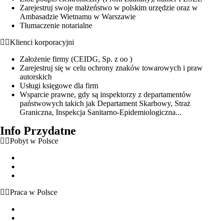
Zarejestruj swoje małżeństwo w polskim urzędzie oraz w
Ambasadzie Wietnamu w Warszawie
Tłumaczenie notarialne
Klienci korporacyjni
Założenie firmy (CEIDG, Sp. z oo )
Zarejestruj się w celu ochrony znaków towarowych i praw
autorskich
Usługi księgowe dla firm
Wsparcie prawne, gdy są inspektorzy z departamentów
państwowych takich jak Departament Skarbowy, Straż
Graniczna, Inspekcja Sanitarno-Epidemiologiczna...
Info Przydatne
Pobyt w Polsce
Zezwolenie na pobyt czasowy
Zezwolenie na pobyt stały
Zezwolenie na pobyt rezydenta długoterminowego
Praca w Polsce
Możliwość wykonywania pracy bez zezwolenia
Dokumenty uprawniające do pracy w Polsce