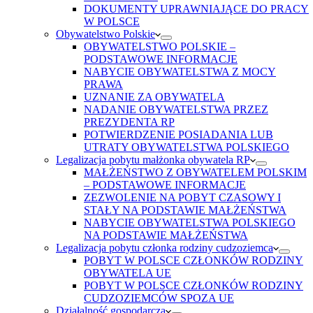
DOKUMENTY UPRAWNIAJĄCE DO PRACY
W POLSCE
Obywatelstwo Polskie
OBYWATELSTWO POLSKIE –
PODSTAWOWE INFORMACJE
NABYCIE OBYWATELSTWA Z MOCY
PRAWA
UZNANIE ZA OBYWATELA
NADANIE OBYWATELSTWA PRZEZ
PREZYDENTA RP
POTWIERDZENIE POSIADANIA LUB
UTRATY OBYWATELSTWA POLSKIEGO
Legalizacja pobytu małżonka obywatela RP
MAŁŻEŃSTWO Z OBYWATELEM POLSKIM
– PODSTAWOWE INFORMACJE
ZEZWOLENIE NA POBYT CZASOWY I
STAŁY NA PODSTAWIE MAŁŻEŃSTWA
NABYCIE OBYWATELSTWA POLSKIEGO
NA PODSTAWIE MAŁŻEŃSTWA
Legalizacja pobytu członka rodziny cudzoziemca
POBYT W POLSCE CZŁONKÓW RODZINY
OBYWATELA UE
POBYT W POLSCE CZŁONKÓW RODZINY
CUDZOZIEMCÓW SPOZA UE
Działalność gospodarcza