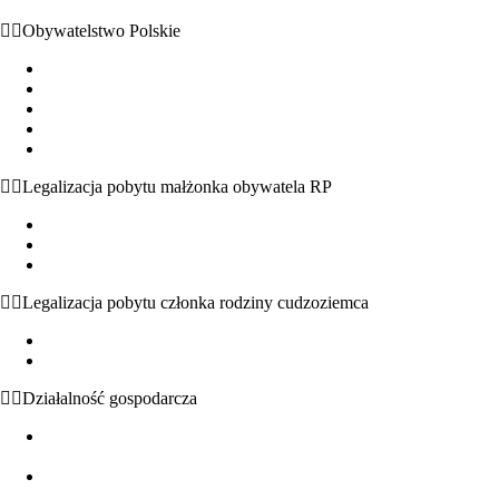
Obywatelstwo Polskie
Obywatelstwo polskie – podstawowe informacje
Nabycie obywatelstwa z mocy prawa
Uznanie za obywatela
Nadanie obywatelstwa przez Prezydenta RP
Potwierdzenie posiadania lub utraty obywatelstwa polskiego
Legalizacja pobytu małżonka obywatela RP
Małżeństwo z obywatelem polskim – podstawowe informacje
Zezwolenie na pobyt czasowy i stały na podstawie małżeństwa
Nabycie obywatelstwa polskiego na podstawie małżeństwa
Legalizacja pobytu członka rodziny cudzoziemca
Pobyt w Polsce członków rodziny obywatela UE
Pobyt w Polsce członków rodziny cudzoziemców spoza UE
Działalność gospodarcza
Podstawowe informacje - formy działalności gospodarczej w
Polsce
Możliwość prowadzenia działalności gospodarczej przez
cudzoziemców