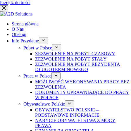
Przejdź do treści
Strona główna
O Nas
Obsługi
Info Przydatne
Pobyt w Polsce
ZEZWOLENIE NA POBYT CZASOWY
ZEZWOLENIE NA POBYT STAŁY
ZEZWOLENIE NA POBYT REZYDENTA
DŁUGOTERMINOWEGO
Praca w Polsce
MOŻLIWOŚĆ WYKONYWANIA PRACY BEZ
ZEZWOLENIA
DOKUMENTY UPRAWNIAJĄCE DO PRACY
W POLSCE
Obywatelstwo Polskie
OBYWATELSTWO POLSKIE –
PODSTAWOWE INFORMACJE
NABYCIE OBYWATELSTWA Z MOCY
PRAWA
UZNANIE ZA OBYWATELA