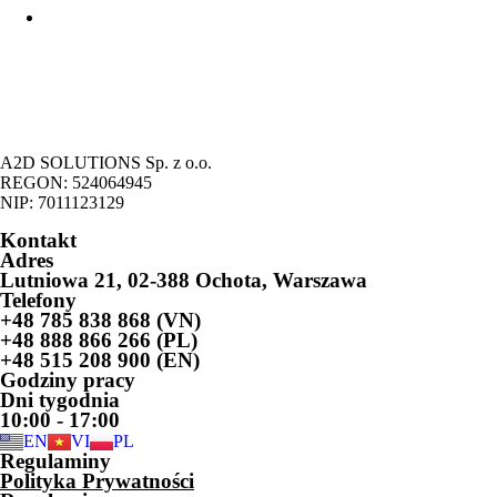
Legalizacja pobytu cudzoziemców na podstawie prowadzenia
działalności gospodarczej
A2D SOLUTIONS Sp. z o.o.
REGON: 524064945
NIP: 7011123129
Kontakt
Adres
Lutniowa 21, 02-388 Ochota, Warszawa
Telefony
+48 785 838 868 (VN)
+48 888 866 266 (PL)
+48 515 208 900 (EN)
Godziny pracy
Dni tygodnia
10:00 - 17:00
EN
VI
PL
Regulaminy
Polityka Prywatności