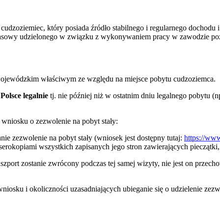
 cudzoziemiec, który posiada źródło stabilnego i regularnego dochodu
 czasowy udzielonego w związku z wykonywaniem pracy w zawodzie poż
e wojewódzkim właściwym ze względu na miejsce pobytu cudzoziemca.
olsce legalnie
tj. nie później niż w ostatnim dniu legalnego pobytu 
niosku o zezwolenie na pobyt stały:
e zezwolenie na pobyt stały (wniosek jest dostępny tutaj:
https://ww
rokopiami wszystkich zapisanych jego stron zawierających pieczątki, 
szport zostanie zwrócony podczas tej samej wizyty, nie jest on prze
sku i okoliczności uzasadniających ubieganie się o udzielenie zezwo