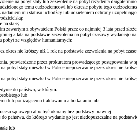
ezwolenie na pobyt stały lub zezwolenie na pobyt rezydenta długotermi
y udzielonego temu cudzoziemcowi lub okresie pobytu tego cudzoziemc
 nadaniem mu statusu uchodźcy lub udzieleniem ochrony uzupełniające
odzicielską;
 na stałe;
 zawartym z obywatelem Polski przez co najmniej 3 lata przed złożen
jmniej 2 lata na podstawie zezwolenia na pobyt czasowy wydanego na
 na pobyt ze względów humanitarnych;
zez okres nie krótszy niż 1 rok na podstawie zezwolenia na pobyt c
nia, potwierdzone przez prokuratora prowadzącego postępowania w s
a pobyt stały mieszkał w Polsce nieprzerwanie przez okres nie krótszy
a pobyt stały mieszkał w Polsce nieprzerwanie przez okres nie krótsz
jedynie do państwa, w którym:
osobistego lub
emu lub poniżającemu traktowaniu albo karaniu lub
rocesu sądowego albo być ukarany bez podstawy prawnej
do państwa, do którego wydanie go jest niedopuszczalne na podstawie 
tałe lub