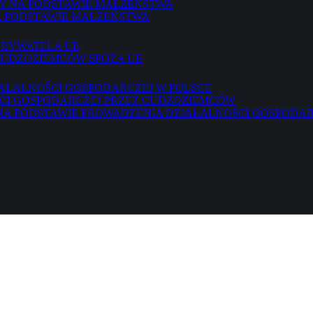
ŁY NA PODSTAWIE MAŁŻEŃSTWA
A PODSTAWIE MAŁŻEŃSTWA
OBYWATELA UE
CUDZOZIEMCÓW SPOZA UE
AŁALNOŚCI GOSPODARCZEJ W POLSCE
CI GOSPODARCZEJ PRZEZ CUDZOZIEMCÓW
A PODSTAWIE PROWADZENIA DZIAŁALNOŚCI GOSPODAR