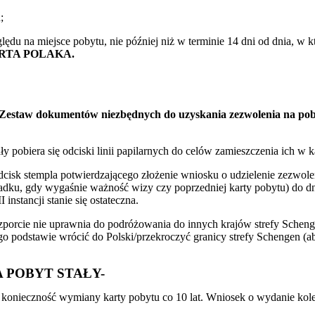
;
 na miejsce pobytu, nie później niż w terminie 14 dni od dnia, w któ
RTA POLAKA.
Zestaw dokumentów niezbędnych do uzyskania zezwolenia na pobyt 
y pobiera się odciski linii papilarnych do celów zamieszczenia ich w k
 stempla potwierdzającego złożenie wniosku o udzielenie zezwolenia
padku, gdy wygaśnie ważność wizy czy poprzedniej karty pobytu) do d
nstancji stanie się ostateczna.
aszporcie nie uprawnia do podróżowania do innych krajów strefy Schen
ego podstawie wrócić do Polski/przekroczyć granicy strefy Schengen 
 POBYT STAŁY-
e konieczność wymiany karty pobytu co 10 lat. Wniosek o wydanie kole