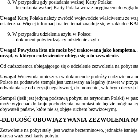
W przypadku gdy posiadania ważnej Karty Polaka:
– kserokopia ważnej Karty Polaka wraz z oryginałem do wglądu
Uwaga!
Kartę Polaka należy zwrócić wojewodzie właściwemu ze względu
ostateczna. Więcej informacji na ten temat znajduje się w zakładce
KA
W przypadku udzielenia azylu w Polsce:
– dokument potwierdzający udzielenie azylu.
Uwaga! Powyższa lista nie może być traktowana jako kompletna. 
urząd, w którym cudzoziemiec ubiega się o to zezwolenie.
Od cudzoziemca ubiegającego się o udzielenie zezwolenia na pobyt stał
Uwaga!
Wojewoda umieszcza w dokumencie podróży cudzoziemca odcisk
Polsce na podstawie stempla jest uznawany aa legalny (nawet w przy
odwołania się od decyzji negatywnej, do momentu, w którym decyzja II i
Stempel (jeśli jest jedyną podstawą pobytu na terytorium Polski) w p
może wyjechać do kraju pochodzenia, natomiast nie będzie mógł na j
obywateli państw, które nie są objęte ruchem bezwizowym).
-DŁUGOŚĆ OBOWIĄZYWANIA ZEZWOLENIA NA
Zezwolenie na pobyt stały jest ważne bezterminowo, jednakże istniej
okresu ważności karty pobytu.