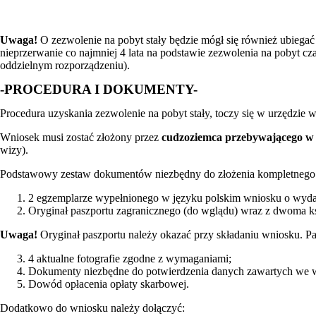
Uwaga!
O zezwolenie na pobyt stały będzie mógł się również ubiegać
nieprzerwanie co najmniej 4 lata na podstawie zezwolenia na pobyt
oddzielnym rozporządzeniu).
-PROCEDURA I DOKUMENTY-
Procedura uzyskania zezwolenie na pobyt stały, toczy się w urzędzi
Wniosek musi zostać złożony przez
cudzoziemca przebywającego w P
wizy).
Podstawowy zestaw dokumentów niezbędny do złożenia kompletnego w
2 egzemplarze wypełnionego w języku polskim wniosku o wydani
Oryginał paszportu zagranicznego (do wglądu) wraz z dwoma kse
Uwaga!
Oryginał paszportu należy okazać przy składaniu wniosku. Pa
4 aktualne fotografie zgodne z wymaganiami;
Dokumenty niezbędne do potwierdzenia danych zawartych we wnio
Dowód opłacenia opłaty skarbowej.
Dodatkowo do wniosku należy dołączyć: