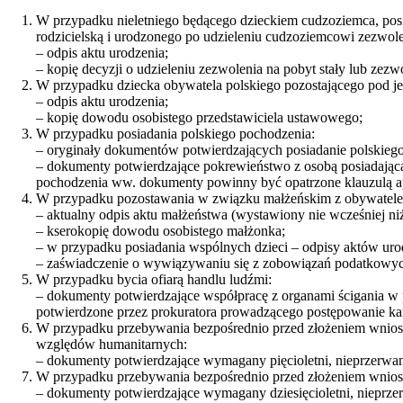
W przypadku nieletniego będącego dzieckiem cudzoziemca, posi
rodzicielską i urodzonego po udzieleniu cudzoziemcowi zezwol
– odpis aktu urodzenia;
– kopię decyzji o udzieleniu zezwolenia na pobyt stały lub ze
W przypadku dziecka obywatela polskiego pozostającego pod je
– odpis aktu urodzenia;
– kopię dowodu osobistego przedstawiciela ustawowego;
W przypadku posiadania polskiego pochodzenia:
– oryginały dokumentów potwierdzających posiadanie polskieg
– dokumenty potwierdzające pokrewieństwo z osobą posiadającą
pochodzenia ww. dokumenty powinny być opatrzone klauzulą apo
W przypadku pozostawania w związku małżeńskim z obywatele
– aktualny odpis aktu małżeństwa (wystawiony nie wcześniej ni
– kserokopię dowodu osobistego małżonka;
– w przypadku posiadania wspólnych dzieci – odpisy aktów uro
– zaświadczenie o wywiązywaniu się z zobowiązań podatkowy
W przypadku bycia ofiarą handlu ludźmi:
– dokumenty potwierdzające współpracę z organami ścigania w
potwierdzone przez prokuratora prowadzącego postępowanie ka
W przypadku przebywania bezpośrednio przed złożeniem wniosku 
względów humanitarnych:
– dokumenty potwierdzające wymagany pięcioletni, nieprzerwa
W przypadku przebywania bezpośrednio przed złożeniem wniosku
– dokumenty potwierdzające wymagany dziesięcioletni, nieprze