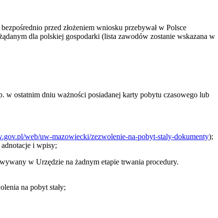
 i bezpośrednio przed złożeniem wniosku przebywał w Polsce
ądanym dla polskiej gospodarki (lista zawodów zostanie wskazana w
(np. w ostatnim dniu ważności posiadanej karty pobytu czasowego lub
w.gov.pl/web/uw-mazowiecki/zezwolenie-na-pobyt-staly-dokumenty
);
adnotacje i wpisy;
chowywany w Urzędzie na żadnym etapie trwania procedury.
lenia na pobyt stały;