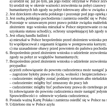
a) urodził się już po tym, jak jego rodzic otrzymał w Polsce z
b) urodził się w okresie ważności zezwolenia na pobyt czasow
humanitarnych lub zgody na pobyt tolerowany albo w związku z
Jest dzieckiem obywatela polskiego i pozostaje pod jego opieką r
Jest osobą polskiego pochodzenia i zamierza osiedlić się w Polsce
Pozostaje w uznawanym przez prawo polskie związku małżeńskim
złożeniem tego wniosku mieszkał w Polsce nieprzerwanie co na
uzyskania statusu uchodźcy, ochrony uzupełniającej lub zgody
Jest ofiarą handlu ludźmi i:
a) mieszkał w Polsce bezpośrednio przed złożeniem wniosku pr
b) współpracował z organami ścigania w postępowania karnym;
c) ma uzasadnione obawy przed powrotem do państwa pochodze
Bezpośrednio przed złożeniem wniosku o udzielenie zezwolenia n
zgody na pobyt ze względów humanitarnych;
Bezpośrednio przed złożeniem wniosku o udzielenie zezwolenia n
przypadku:
a) jeżeli zobowiązanie do powrotu cudzoziemca może nastąpić 
– zagrożone byłoby prawo do życia, wolności i bezpieczeństwa 
– cudzoziemiec mógłby zostać poddany torturom albo nieludzki
– cudzoziemiec mógłby być zmuszony do pracy lub
– cudzoziemiec mógłby być pozbawiony prawa do rzetelnego p
b) zobowiązanie do powrotu cudzoziemca może nastąpić jedynie 
Sprawiedliwości o odmowie wydania cudzoziemca;
Posiada ważną Kartę Polaka i zamierza osiedlić się w Polsce na s
Udzielono mu w Polsce azylu