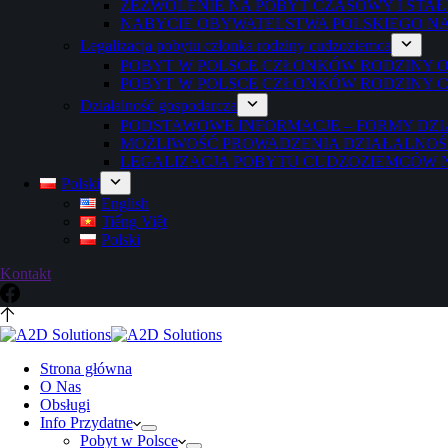
ZEZWOLENIE NA POBYT CZASOWY I STA
NABYCIE OBYWATELSTWA POLSKIEGO N
Legalizacja pobytu członka rodziny cudzoziemca
POBYT W POLSCE CZŁONKÓW RODZINY 
POBYT W POLSCE CZŁONKÓW RODZINY 
Działalność gospodarcza
PODSTAWOWE INFORMACJE – FORMY DZI
MOŻLIWOŚĆ PROWADZENIA DZIAŁALNOŚ
LEGALIZACJA POBYTU CUDZOZIEMCÓW N
Polski
English
Tiếng Việt
Polski
Kontakt
Strona główna
O Nas
Obsługi
Info Przydatne
Pobyt w Polsce