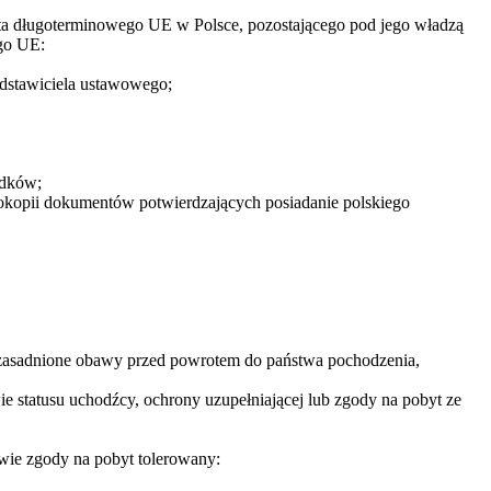
nta długoterminowego UE w Polsce, pozostającego pod jego władzą
ego UE:
edstawiciela ustawowego;
adków;
rokopii dokumentów potwierdzających posiadanie polskiego
uzasadnione obawy przed powrotem do państwa pochodzenia,
e statusu uchodźcy, ochrony uzupełniającej lub zgody na pobyt ze
awie zgody na pobyt tolerowany: