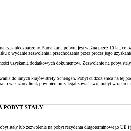
a czas nieoznaczony. Sama karta pobytu jest ważna przez 10 lat, co o
ku o wydanie zezwolenia i przechodzenia przez proces jego uzyskani
ości uzyskania dodatkowych dokumentów. Zezwolenie na pobyt stały 
wania do innych krajów strefy Schengen. Pobyt cudzoziemca na tej pod
a to wskazany limit, powinien on zalegalizować swój pobyt w oparci
 POBYT STAŁY-
byt stały lub zezwolenie na pobyt rezydenta długoterminowego UE i jes