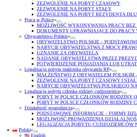
ZEZWOLENIE NA POBYT CZASOWY
ZEZWOLENIE NA POBYT STAŁY
ZEZWOLENIE NA POBYT REZYDENTA D
Praca w Polsce
MOŻLIWOŚĆ WYKONYWANIA PRACY BEZ
DOKUMENTY UPRAWNIAJĄCE DO PRACY 
Obywatelstwo Polskie
OBYWATELSTWO POLSKIE – PODSTAWOW
NABYCIE OBYWATELSTWA Z MOCY PRAW
UZNANIE ZA OBYWATELA
NADANIE OBYWATELSTWA PRZEZ PREZY
POTWIERDZENIE POSIADANIA LUB UTRA
Legalizacja pobytu małżonka obywatela RP
MAŁŻEŃSTWO Z OBYWATELEM POLSKIM 
ZEZWOLENIE NA POBYT CZASOWY I STA
NABYCIE OBYWATELSTWA POLSKIEGO N
Legalizacja pobytu członka rodziny cudzoziemca
POBYT W POLSCE CZŁONKÓW RODZINY 
POBYT W POLSCE CZŁONKÓW RODZINY 
Działalność gospodarcza
PODSTAWOWE INFORMACJE – FORMY DZI
MOŻLIWOŚĆ PROWADZENIA DZIAŁALNOŚ
LEGALIZACJA POBYTU CUDZOZIEMCÓW N
Polski
English