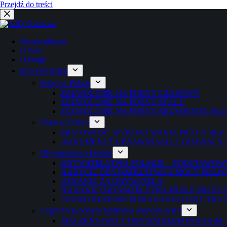
Przejdź do treści
Strona główna
O Nas
Obsługi
Info Przydatne
Pobyt w Polsce
ZEZWOLENIE NA POBYT CZASOWY
ZEZWOLENIE NA POBYT STAŁY
ZEZWOLENIE NA POBYT REZYDENTA D
Praca w Polsce
MOŻLIWOŚĆ WYKONYWANIA PRACY BEZ
DOKUMENTY UPRAWNIAJĄCE DO PRACY 
Obywatelstwo Polskie
OBYWATELSTWO POLSKIE – PODSTAWOW
NABYCIE OBYWATELSTWA Z MOCY PRAW
UZNANIE ZA OBYWATELA
NADANIE OBYWATELSTWA PRZEZ PREZY
POTWIERDZENIE POSIADANIA LUB UTRA
Legalizacja pobytu małżonka obywatela RP
MAŁŻEŃSTWO Z OBYWATELEM POLSKIM 