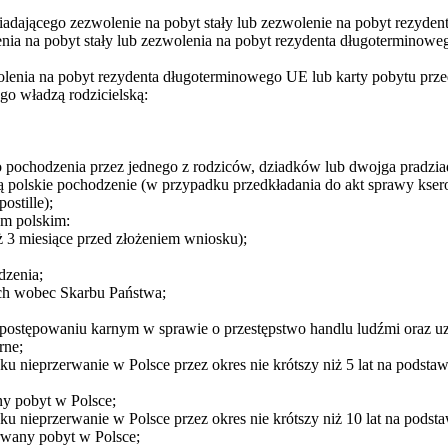
adającego zezwolenie na pobyt stały lub zezwolenie na pobyt rezyde
enia na pobyt stały lub zezwolenia na pobyt rezydenta długoterminow
zwolenia na pobyt rezydenta długoterminowego UE lub karty pobytu prz
go władzą rodzicielską:
o pochodzenia przez jednego z rodziców, dziadków lub dwojga pradzi
 polskie pochodzenie (w przypadku przedkładania do akt sprawy kse
stille);
m polskim:
ż 3 miesiące przed złożeniem wniosku);
dzenia;
ch wobec Skarbu Państwa;
 postępowaniu karnym w sprawie o przestępstwo handlu ludźmi oraz 
rne;
nieprzerwanie w Polsce przez okres nie krótszy niż 5 lat na podstawi
ny pobyt w Polsce;
 nieprzerwanie w Polsce przez okres nie krótszy niż 10 lat na podst
rwany pobyt w Polsce;