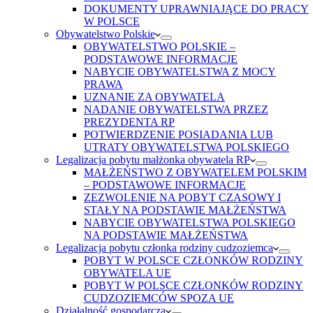
DOKUMENTY UPRAWNIAJĄCE DO PRACY
W POLSCE
Obywatelstwo Polskie
OBYWATELSTWO POLSKIE –
PODSTAWOWE INFORMACJE
NABYCIE OBYWATELSTWA Z MOCY
PRAWA
UZNANIE ZA OBYWATELA
NADANIE OBYWATELSTWA PRZEZ
PREZYDENTA RP
POTWIERDZENIE POSIADANIA LUB
UTRATY OBYWATELSTWA POLSKIEGO
Legalizacja pobytu małżonka obywatela RP
MAŁŻEŃSTWO Z OBYWATELEM POLSKIM
– PODSTAWOWE INFORMACJE
ZEZWOLENIE NA POBYT CZASOWY I
STAŁY NA PODSTAWIE MAŁŻEŃSTWA
NABYCIE OBYWATELSTWA POLSKIEGO
NA PODSTAWIE MAŁŻEŃSTWA
Legalizacja pobytu członka rodziny cudzoziemca
POBYT W POLSCE CZŁONKÓW RODZINY
OBYWATELA UE
POBYT W POLSCE CZŁONKÓW RODZINY
CUDZOZIEMCÓW SPOZA UE
Działalność gospodarcza