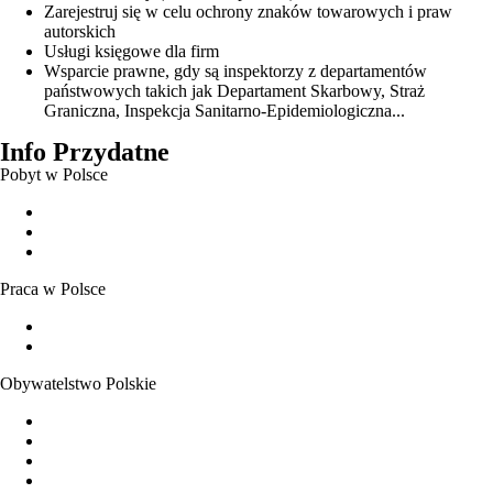
Zarejestruj się w celu ochrony znaków towarowych i praw
autorskich
Usługi księgowe dla firm
Wsparcie prawne, gdy są inspektorzy z departamentów
państwowych takich jak Departament Skarbowy, Straż
Graniczna, Inspekcja Sanitarno-Epidemiologiczna...
Info Przydatne
Pobyt w Polsce
Zezwolenie na pobyt czasowy
Zezwolenie na pobyt stały
Zezwolenie na pobyt rezydenta długoterminowego
Praca w Polsce
Możliwość wykonywania pracy bez zezwolenia
Dokumenty uprawniające do pracy w Polsce
Obywatelstwo Polskie
Obywatelstwo polskie – podstawowe informacje
Nabycie obywatelstwa z mocy prawa
Uznanie za obywatela
Nadanie obywatelstwa przez Prezydenta RP