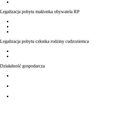
Potwierdzenie posiadania lub utraty obywatelstwa polskiego
Legalizacja pobytu małżonka obywatela RP
Małżeństwo z obywatelem polskim – podstawowe informacje
Zezwolenie na pobyt czasowy i stały na podstawie małżeństwa
Nabycie obywatelstwa polskiego na podstawie małżeństwa
Legalizacja pobytu członka rodziny cudzoziemca
Pobyt w Polsce członków rodziny obywatela UE
Pobyt w Polsce członków rodziny cudzoziemców spoza UE
Działalność gospodarcza
Podstawowe informacje - formy działalności gospodarczej w
Polsce
Możliwość prowadzenia działalności gospodarczej przez
cudzoziemców
Legalizacja pobytu cudzoziemców na podstawie prowadzenia
działalności gospodarczej