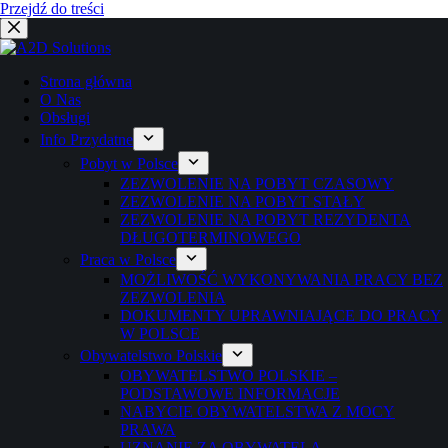
Przejdź do treści
Strona główna
O Nas
Obsługi
Info Przydatne
Pobyt w Polsce
ZEZWOLENIE NA POBYT CZASOWY
ZEZWOLENIE NA POBYT STAŁY
ZEZWOLENIE NA POBYT REZYDENTA
DŁUGOTERMINOWEGO
Praca w Polsce
MOŻLIWOŚĆ WYKONYWANIA PRACY BEZ
ZEZWOLENIA
DOKUMENTY UPRAWNIAJĄCE DO PRACY
W POLSCE
Obywatelstwo Polskie
OBYWATELSTWO POLSKIE –
PODSTAWOWE INFORMACJE
NABYCIE OBYWATELSTWA Z MOCY
PRAWA
UZNANIE ZA OBYWATELA