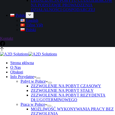
LEGALIZACJA POBYTU CUDZOZIEMCÓW
NA PODSTAWIE PROWADZENIA
DZIAŁALNOŚCI GOSPODARCZEJ
Polski
English
Tiếng Việt
Polski
Kontakt
Strona główna
O Nas
Obsługi
Info Przydatne
Pobyt w Polsce
ZEZWOLENIE NA POBYT CZASOWY
ZEZWOLENIE NA POBYT STAŁY
ZEZWOLENIE NA POBYT REZYDENTA
DŁUGOTERMINOWEGO
Praca w Polsce
MOŻLIWOŚĆ WYKONYWANIA PRACY BEZ
ZEZWOLENIA