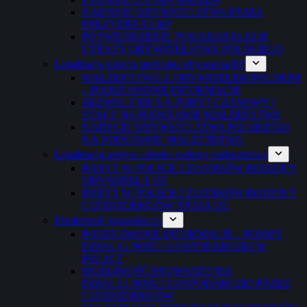
NADANIE OBYWATELSTWA PRZEZ
PREZYDENTA RP
POTWIERDZENIE POSIADANIA LUB
UTRATY OBYWATELSTWA POLSKIEGO
Legalizacja pobytu małżonka obywatela RP
MAŁŻEŃSTWO Z OBYWATELEM POLSKIM
– PODSTAWOWE INFORMACJE
ZEZWOLENIE NA POBYT CZASOWY I
STAŁY NA PODSTAWIE MAŁŻEŃSTWA
NABYCIE OBYWATELSTWA POLSKIEGO
NA PODSTAWIE MAŁŻEŃSTWA
Legalizacja pobytu członka rodziny cudzoziemca
POBYT W POLSCE CZŁONKÓW RODZINY
OBYWATELA UE
POBYT W POLSCE CZŁONKÓW RODZINY
CUDZOZIEMCÓW SPOZA UE
Działalność gospodarcza
PODSTAWOWE INFORMACJE – FORMY
DZIAŁALNOŚCI GOSPODARCZEJ W
POLSCE
MOŻLIWOŚĆ PROWADZENIA
DZIAŁALNOŚCI GOSPODARCZEJ PRZEZ
CUDZOZIEMCÓW