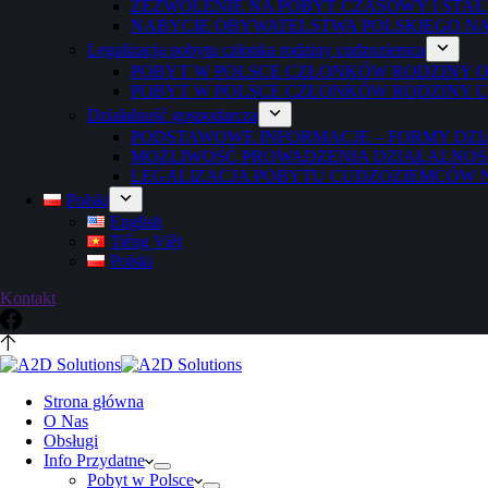
ZEZWOLENIE NA POBYT CZASOWY I STA
NABYCIE OBYWATELSTWA POLSKIEGO N
Legalizacja pobytu członka rodziny cudzoziemca
POBYT W POLSCE CZŁONKÓW RODZINY 
POBYT W POLSCE CZŁONKÓW RODZINY 
Działalność gospodarcza
PODSTAWOWE INFORMACJE – FORMY DZI
MOŻLIWOŚĆ PROWADZENIA DZIAŁALNOŚ
LEGALIZACJA POBYTU CUDZOZIEMCÓW N
Polski
English
Tiếng Việt
Polski
Kontakt
Strona główna
O Nas
Obsługi
Info Przydatne
Pobyt w Polsce