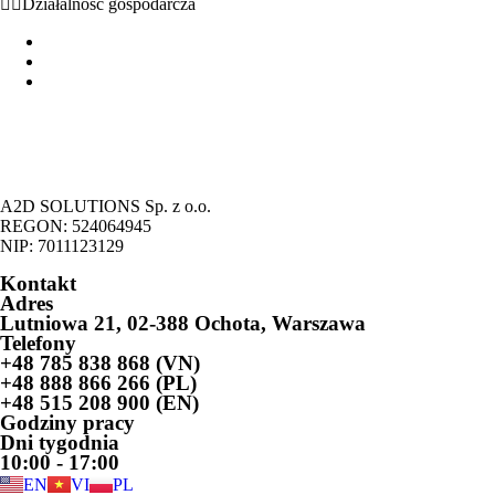
Działalność gospodarcza
Podstawowe informacje - formy działalności gospodarczej w Po
Możliwość prowadzenia działalności gospodarczej przez cudz
Legalizacja pobytu cudzoziemców na podstawie prowadzenia dzi
A2D SOLUTIONS Sp. z o.o.
REGON: 524064945
NIP: 7011123129
Kontakt
Adres
Lutniowa 21, 02-388 Ochota, Warszawa
Telefony
+48 785 838 868 (VN)
+48 888 866 266 (PL)
+48 515 208 900 (EN)
Godziny pracy
Dni tygodnia
10:00 - 17:00
EN
VI
PL