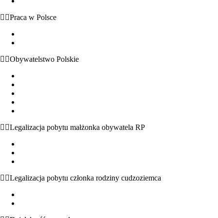
Zezwolenie na pobyt rezydenta długoterminowego
Praca w Polsce
Możliwość wykonywania pracy bez zezwolenia
Dokumenty uprawniające do pracy w Polsce
Obywatelstwo Polskie
Obywatelstwo polskie – podstawowe informacje
Nabycie obywatelstwa z mocy prawa
Uznanie za obywatela
Nadanie obywatelstwa przez Prezydenta RP
Potwierdzenie posiadania lub utraty obywatelstwa polskiego
Legalizacja pobytu małżonka obywatela RP
Małżeństwo z obywatelem polskim – podstawowe informacje
Zezwolenie na pobyt czasowy i stały na podstawie małżeństwa
Nabycie obywatelstwa polskiego na podstawie małżeństwa
Legalizacja pobytu członka rodziny cudzoziemca
Pobyt w Polsce członków rodziny obywatela UE
Pobyt w Polsce członków rodziny cudzoziemców spoza UE