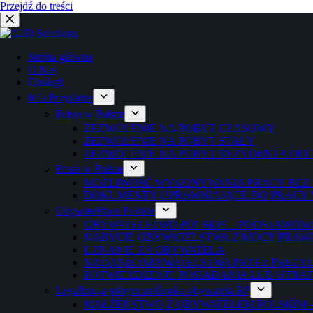
Przejdź do treści
Strona główna
O Nas
Obsługi
Info Przydatne
Pobyt w Polsce
ZEZWOLENIE NA POBYT CZASOWY
ZEZWOLENIE NA POBYT STAŁY
ZEZWOLENIE NA POBYT REZYDENTA D
Praca w Polsce
MOŻLIWOŚĆ WYKONYWANIA PRACY BEZ
DOKUMENTY UPRAWNIAJĄCE DO PRACY 
Obywatelstwo Polskie
OBYWATELSTWO POLSKIE – PODSTAWOW
NABYCIE OBYWATELSTWA Z MOCY PRAW
UZNANIE ZA OBYWATELA
NADANIE OBYWATELSTWA PRZEZ PREZY
POTWIERDZENIE POSIADANIA LUB UTRA
Legalizacja pobytu małżonka obywatela RP
MAŁŻEŃSTWO Z OBYWATELEM POLSKIM 