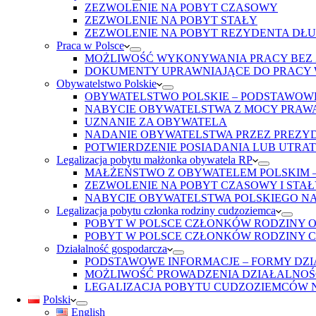
ZEZWOLENIE NA POBYT CZASOWY
ZEZWOLENIE NA POBYT STAŁY
ZEZWOLENIE NA POBYT REZYDENTA D
Praca w Polsce
MOŻLIWOŚĆ WYKONYWANIA PRACY BEZ
DOKUMENTY UPRAWNIAJĄCE DO PRACY 
Obywatelstwo Polskie
OBYWATELSTWO POLSKIE – PODSTAWOW
NABYCIE OBYWATELSTWA Z MOCY PRAW
UZNANIE ZA OBYWATELA
NADANIE OBYWATELSTWA PRZEZ PREZY
POTWIERDZENIE POSIADANIA LUB UTRA
Legalizacja pobytu małżonka obywatela RP
MAŁŻEŃSTWO Z OBYWATELEM POLSKIM 
ZEZWOLENIE NA POBYT CZASOWY I STA
NABYCIE OBYWATELSTWA POLSKIEGO N
Legalizacja pobytu członka rodziny cudzoziemca
POBYT W POLSCE CZŁONKÓW RODZINY 
POBYT W POLSCE CZŁONKÓW RODZINY 
Działalność gospodarcza
PODSTAWOWE INFORMACJE – FORMY DZI
MOŻLIWOŚĆ PROWADZENIA DZIAŁALNOŚ
LEGALIZACJA POBYTU CUDZOZIEMCÓW N
Polski
English