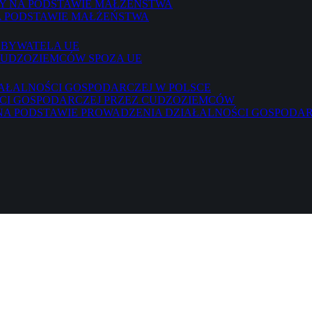
ŁY NA PODSTAWIE MAŁŻEŃSTWA
A PODSTAWIE MAŁŻEŃSTWA
OBYWATELA UE
CUDZOZIEMCÓW SPOZA UE
AŁALNOŚCI GOSPODARCZEJ W POLSCE
CI GOSPODARCZEJ PRZEZ CUDZOZIEMCÓW
A PODSTAWIE PROWADZENIA DZIAŁALNOŚCI GOSPODAR