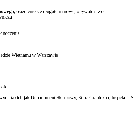
nowego, osiedlenie się długoterminowe, obywatelstwo
wniczą
ednoczenia
asadzie Wietnamu w Warszawie
skich
ych takich jak Departament Skarbowy, Straż Graniczna, Inspekcja San