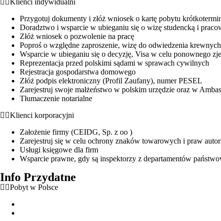
Klienci indywidualni
Przygotuj dokumenty i złóż wniosek o kartę pobytu krótkotermi
Doradztwo i wsparcie w ubieganiu się o wizę studencką i praco
Złóż wniosek o pozwolenie na pracę
Poproś o względne zaproszenie, wizę do odwiedzenia krewnych
Wsparcie w ubieganiu się o decyzję, Visa w celu ponownego zj
Reprezentacja przed polskimi sądami w sprawach cywilnych
Rejestracja gospodarstwa domowego
Złóż podpis elektroniczny (Profil Zaufany), numer PESEL
Zarejestruj swoje małżeństwo w polskim urzędzie oraz w Amb
Tłumaczenie notarialne
Klienci korporacyjni
Założenie firmy (CEIDG, Sp. z oo )
Zarejestruj się w celu ochrony znaków towarowych i praw autor
Usługi księgowe dla firm
Wsparcie prawne, gdy są inspektorzy z departamentów państwow
Info Przydatne
Pobyt w Polsce
Zezwolenie na pobyt czasowy
Zezwolenie na pobyt stały