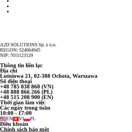
Thông tin cơ bản - Các hình thức hoạt động kinh tế ở Ba Lan
Khả năng tiến hành hoạt động kinh tế của người nước ngoài
Hợp pháp hóa cư trú của người nước ngoài trên cơ sở hoạt động 
A2D SOLUTIONS Sp. z o.o.
REGON: 524064945
NIP: 7011123129
Thông tin liên lạc
Địa chỉ
Lutniowa 21, 02-388 Ochota, Warszawa
Số điện thoại
+48 785 838 868 (VN)
+48 888 866 266 (PL)
+48 515 208 900 (EN)
Thời gian làm việc
Các ngày trong tuần
10:00 - 17:00
EN
VI
PL
Điều khoản
Chính sách bảo mật