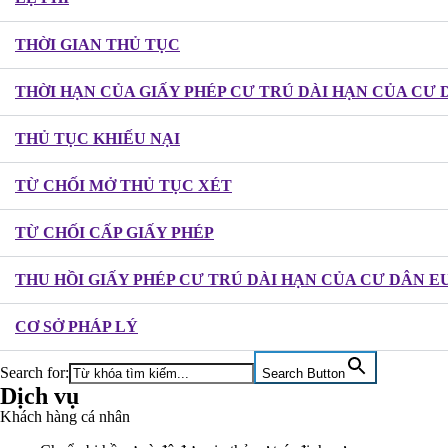
THỜI GIAN THỦ TỤC
THỜI HẠN CỦA GIẤY PHÉP CƯ TRÚ DÀI HẠN CỦA CƯ 
THỦ TỤC KHIẾU NẠI
TỪ CHỐI MỞ THỦ TỤC XÉT
TỪ CHỐI CẤP GIẤY PHÉP
THU HỒI GIẤY PHÉP CƯ TRÚ DÀI HẠN CỦA CƯ DÂN E
CƠ SỞ PHÁP LÝ
Search for:
Search Button
Dịch vụ
Khách hàng cá nhân