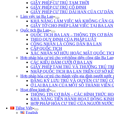
GIẤY PHÉP CƯ TRÚ TẠM THỜI
GIẤY PHÉP CƯ TRÚ CỐ ĐỊNH
GIẤY PHÉP CƯ TRÚ DÀI HẠN CỦA CƯ DÂN
Làm việc tại Ba Lan
KHẢ NĂNG LÀM VIỆC MÀ KHÔNG CẦN GI
GIẤY TỜ CHO PHÉP LÀM VIỆC TẠI BA LAN
Quốc tịch Ba Lan
QUỐC TỊCH BA LAN – THÔNG TIN CƠ BẢN
THEO QUY ĐỊNH CỦA PHÁP LUẬT
CÔNG NHẬN LÀ CÔNG DÂN BA LAN
CẤP QUỐC TỊCH
XÁC NHẬN SỞ HỮU HOẶC MẤT QUỐC TỊC
Hợp pháp hóa cư trú cho vợ/chồng diện công dân Ba Lan
CÁC KIỂU ĐÁM CƯỚI Ở BA LAN
GIẤY PHÉP TẠM TRÚ VÀ THƯỜNG TRÚ TR
NHẬP QUỐC TỊCH BA LAN TRÊN CƠ SỞ K
Hợp pháp hóa cư trú cho thành viên gia đình người nước 
ĐĂNG KÝ LƯU TRÚ VÀ QUYỀN CƯ TRÚ C
Ở LẠI BA LAN CỦA MỘT SỐ THÀNH VIÊN 
Hoạt động kinh tế
THÔNG TIN CƠ BẢN – CÁC HÌNH THỨC HO
KHẢ NĂNG TIẾN HÀNH HOẠT ĐỘNG KINH
HỢP PHÁP HÓA CƯ TRÚ CỦA NGƯỜI NƯỚC
Tiếng Việt
English