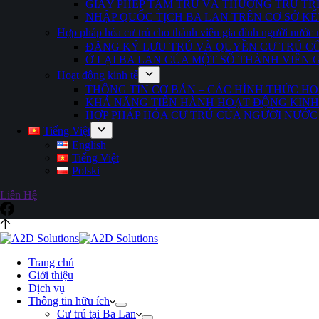
GIẤY PHÉP TẠM TRÚ VÀ THƯỜNG TRÚ TR
NHẬP QUỐC TỊCH BA LAN TRÊN CƠ SỞ K
Hợp pháp hóa cư trú cho thành viên gia đình người nước 
ĐĂNG KÝ LƯU TRÚ VÀ QUYỀN CƯ TRÚ C
Ở LẠI BA LAN CỦA MỘT SỐ THÀNH VIÊN 
Hoạt động kinh tế
THÔNG TIN CƠ BẢN – CÁC HÌNH THỨC HO
KHẢ NĂNG TIẾN HÀNH HOẠT ĐỘNG KINH
HỢP PHÁP HÓA CƯ TRÚ CỦA NGƯỜI NƯỚC
Tiếng Việt
English
Tiếng Việt
Polski
Liên Hệ
Trang chủ
Giới thiệu
Dịch vụ
Thông tin hữu ích
Cư trú tại Ba Lan