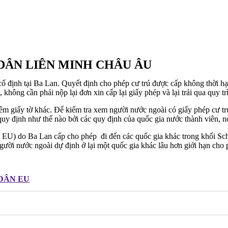
 DÂN LIÊN MINH CHÂU ÂU
ố định tại Ba Lan. Quyết định cho phép cư trú được cấp không thời hạn.
không cần phải nộp lại đơn xin cấp lại giấy phép và lại trải qua quy tr
m giấy tờ khác. Để kiểm tra xem người nước ngoài có giấy phép cư trú
y định như thế nào bởi các quy định của quốc gia nước thành viên, n
n EU) do Ba Lan cấp cho phép đi đến các quốc gia khác trong khối Sche
ời nước ngoài dự định ở lại một quốc gia khác lâu hơn giới hạn cho p
 DÂN EU