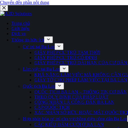
Chuyển đến phần nội dung
Trang chủ
Giới thiệu
Dịch vụ
Thông tin hữu ích
Cư trú tại Ba Lan
GIẤY PHÉP CƯ TRÚ TẠM THỜI
GIẤY PHÉP CƯ TRÚ CỐ ĐỊNH
GIẤY PHÉP CƯ TRÚ DÀI HẠN CỦA CƯ DÂN
Làm việc tại Ba Lan
KHẢ NĂNG LÀM VIỆC MÀ KHÔNG CẦN GI
GIẤY TỜ CHO PHÉP LÀM VIỆC TẠI BA LAN
Quốc tịch Ba Lan
QUỐC TỊCH BA LAN – THÔNG TIN CƠ BẢN
THEO QUY ĐỊNH CỦA PHÁP LUẬT
CÔNG NHẬN LÀ CÔNG DÂN BA LAN
CẤP QUỐC TỊCH
XÁC NHẬN SỞ HỮU HOẶC MẤT QUỐC TỊC
Hợp pháp hóa cư trú cho vợ/chồng diện công dân Ba Lan
CÁC KIỂU ĐÁM CƯỚI Ở BA LAN