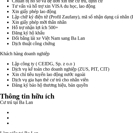
Chuẩn bị hồ sơ và đệ đơn xin thẻ cư trú, định cư
Tư vấn và hỗ trợ xin VISA du học, lao động
Xin giấy phép lao động
Lập chữ ký điện tử (Profil Zaufany), mã số nhận dạng cá nhân
Xin giấy phép mời thân nhân
Hỗ trợ nhận lợi ích 500+
Đăng ký hộ khẩu
Đổi bằng lái xe Việt Nam sang Ba Lan
Dịch thuật công chứng
Khách hàng doanh nghiệp
Lập công ty ( CEIDG, Sp. z o.o )
Dịch vụ kế toán cho doanh nghiệp (ZUS, PIT, CIT)
Xin chỉ tiêu tuyển lao động nước ngoài
Dịch vụ gia hạn thẻ cư trú cho nhân viên
Đăng ký bảo hộ thương hiệu, bản quyền
Thông tin hữu ích
Cư trú tại Ba Lan
Giấy phép cư trú tạm thời
Giấy phép cư trú cố định
Giấy phép cư trú dài hạn của cư dân liên minh Châu Âu