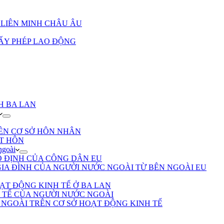
 LIÊN MINH CHÂU ÂU
ẤY PHÉP LAO ĐỘNG
H BA LAN
ÊN CƠ SỞ HÔN NHÂN
ẾT HÔN
ngoài
Ố ĐỊNH CỦA CÔNG DÂN EU
GIA ĐÌNH CỦA NGƯỜI NƯỚC NGOÀI TỪ BÊN NGOÀI EU
ẠT ĐỘNG KINH TẾ Ở BA LAN
 TẾ CỦA NGƯỜI NƯỚC NGOÀI
 NGOÀI TRÊN CƠ SỞ HOẠT ĐỘNG KINH TẾ