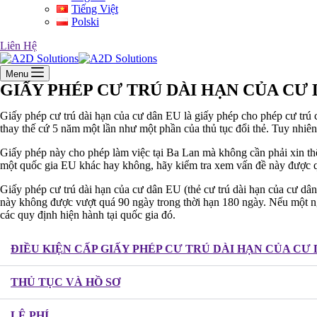
Tiếng Việt
Polski
Liên Hệ
Menu
GIẤY PHÉP CƯ TRÚ DÀI HẠN CỦA CƯ
Giấy phép cư trú dài hạn của cư dân EU là giấy phép cho phép cư trú c
thay thế cứ 5 năm một lần như một phần của thủ tục đổi thẻ. Tuy nhiên, 
Giấy phép này cho phép làm việc tại Ba Lan mà không cần phải xin thê
một quốc gia EU khác hay không, hãy kiểm tra xem vấn đề này được qu
Giấy phép cư trú dài hạn của cư dân EU (thẻ cư trú dài hạn của cư dâ
này không được vượt quá 90 ngày trong thời hạn 180 ngày. Nếu một ngư
các quy định hiện hành tại quốc gia đó.
ĐIỀU KIỆN CẤP GIẤY PHÉP CƯ TRÚ DÀI HẠN CỦA CƯ
THỦ TỤC VÀ HỒ SƠ
LỆ PHÍ