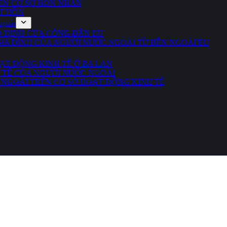
ÊN CƠ SỞ HÔN NHÂN
ẾT HÔN
ngoài
Ố ĐỊNH CỦA CÔNG DÂN EU
GIA ĐÌNH CỦA NGƯỜI NƯỚC NGOÀI TỪ BÊN NGOÀI EU
ẠT ĐỘNG KINH TẾ Ở BA LAN
 TẾ CỦA NGƯỜI NƯỚC NGOÀI
 NGOÀI TRÊN CƠ SỞ HOẠT ĐỘNG KINH TẾ