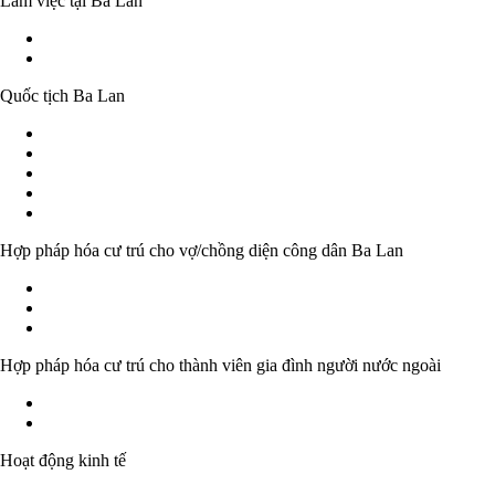
Làm việc tại Ba Lan
Khả năng làm việc mà không cần giấy phép lao động
Giấy tờ cho phép làm việc tại Ba Lan
Quốc tịch Ba Lan
Quốc tịch Ba Lan - Thông tin cơ bản
Theo quy định của pháp luật
Công nhận là công dân Ba Lan
Cấp quốc tịch
Xác nhận sở hữu hoặc mất quốc tịch Ba Lan
Hợp pháp hóa cư trú cho vợ/chồng diện công dân Ba Lan
Kết hôn với công dân Ba Lan - Thông tin cơ bản
Giấy phép tạm trú và thường trú trên cơ sở hôn nhân
Nhập quốc tịnh Ba Lan trên cơ sở kết hôn
Hợp pháp hóa cư trú cho thành viên gia đình người nước ngoài
Đăng ký lưu trú và quyền cư trú cố định của công dân EU
Ở lại Ba Lan của các thành viên gia đình của người nước ngoài
Hoạt động kinh tế