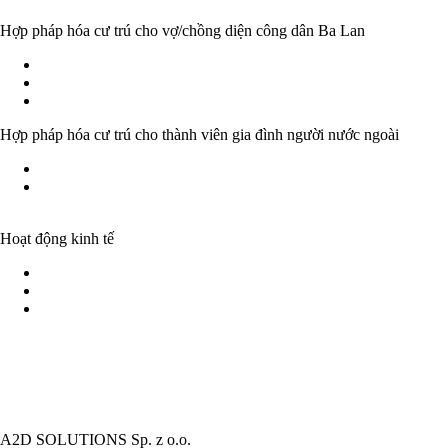
Hợp pháp hóa cư trú cho vợ/chồng diện công dân Ba Lan
Kết hôn với công dân Ba Lan - Thông tin cơ bản
Giấy phép tạm trú và thường trú trên cơ sở hôn nhân
Nhập quốc tịnh Ba Lan trên cơ sở kết hôn
Hợp pháp hóa cư trú cho thành viên gia đình người nước ngoài
Đăng ký lưu trú và quyền cư trú cố định của công dân EU
Ở lại Ba Lan của các thành viên gia đình của người nước ngoài
từ bên ngoài EU
Hoạt động kinh tế
Thông tin cơ bản - Các hình thức hoạt động kinh tế ở Ba Lan
Khả năng tiến hành hoạt động kinh tế của người nước ngoài
Hợp pháp hóa cư trú của người nước ngoài trên cơ sở hoạt động
kinh tế
A2D SOLUTIONS Sp. z o.o.