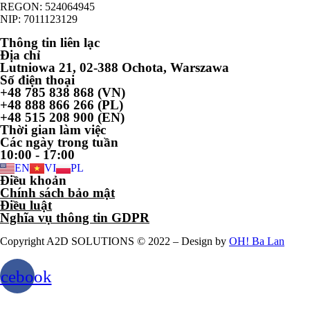
REGON: 524064945
NIP: 7011123129
Thông tin liên lạc
Địa chỉ
Lutniowa 21, 02-388 Ochota, Warszawa
Số điện thoại
+48 785 838 868 (VN)
+48 888 866 266 (PL)
+48 515 208 900 (EN)
Thời gian làm việc
Các ngày trong tuần
10:00 - 17:00
EN
VI
PL
Điều khoản
Chính sách bảo mật
Điều luật
Nghĩa vụ thông tin GDPR
Copyright A2D SOLUTIONS © 2022 – Design by
OH! Ba Lan
acebook