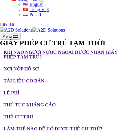
English
Tiếng Việt
Polski
Liên Hệ
Menu
GIẤY PHÉP CƯ TRÚ TẠM THỜI
KHI NÀO NGƯỜI NƯỚC NGOÀI ĐƯỢC NHẬN GIẤY
PHÉP TẠM TRÚ?
NƠI NỘP HỒ SƠ
TÀI LIỆU CƠ BẢN
LỆ PHÍ
THỦ TỤC KHÁNG CÁO
THẺ CƯ TRÚ
LÀM THẾ NÀO ĐỂ CÓ ĐƯỢC THẺ CƯ TRÚ?