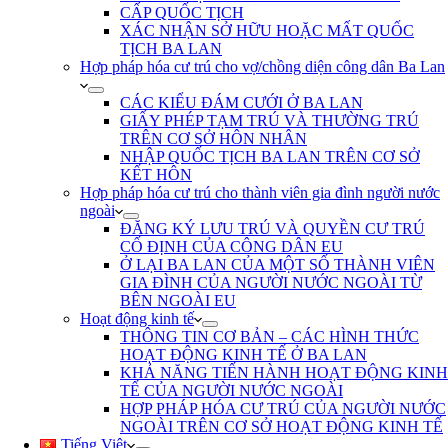
CẤP QUỐC TỊCH
XÁC NHẬN SỞ HỮU HOẶC MẤT QUỐC
TỊCH BA LAN
Hợp pháp hóa cư trú cho vợ/chồng diện công dân Ba Lan
CÁC KIỂU ĐÁM CƯỚI Ở BA LAN
GIẤY PHÉP TẠM TRÚ VÀ THƯỜNG TRÚ
TRÊN CƠ SỞ HÔN NHÂN
NHẬP QUỐC TỊCH BA LAN TRÊN CƠ SỞ
KẾT HÔN
Hợp pháp hóa cư trú cho thành viên gia đình người nước
ngoài
ĐĂNG KÝ LƯU TRÚ VÀ QUYỀN CƯ TRÚ
CỐ ĐỊNH CỦA CÔNG DÂN EU
Ở LẠI BA LAN CỦA MỘT SỐ THÀNH VIÊN
GIA ĐÌNH CỦA NGƯỜI NƯỚC NGOÀI TỪ
BÊN NGOÀI EU
Hoạt động kinh tế
THÔNG TIN CƠ BẢN – CÁC HÌNH THỨC
HOẠT ĐỘNG KINH TẾ Ở BA LAN
KHẢ NĂNG TIẾN HÀNH HOẠT ĐỘNG KINH
TẾ CỦA NGƯỜI NƯỚC NGOÀI
HỢP PHÁP HÓA CƯ TRÚ CỦA NGƯỜI NƯỚC
NGOÀI TRÊN CƠ SỞ HOẠT ĐỘNG KINH TẾ
Tiếng Việt