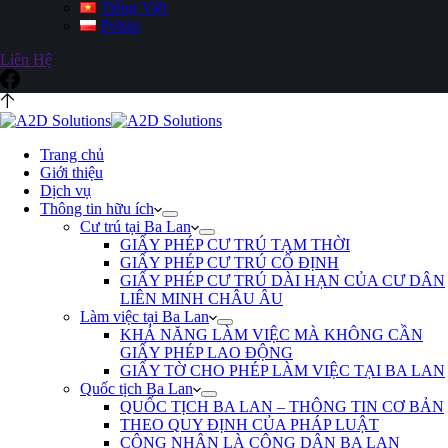
Tiếng Việt
Polski
Liên Hệ
Trang chủ
Giới thiệu
Dịch vụ
Thông tin hữu ích
Cư trú tại Ba Lan
GIẤY PHÉP CƯ TRÚ TẠM THỜI
GIẤY PHÉP CƯ TRÚ CỐ ĐỊNH
GIẤY PHÉP CƯ TRÚ DÀI HẠN CỦA CƯ DÂN
LIÊN MINH CHÂU ÂU
Làm việc tại Ba Lan
KHẢ NĂNG LÀM VIỆC MÀ KHÔNG CẦN
GIẤY PHÉP LAO ĐỘNG
GIẤY TỜ CHO PHÉP LÀM VIỆC TẠI BA LAN
Quốc tịch Ba Lan
QUỐC TỊCH BA LAN – THÔNG TIN CƠ BẢN
THEO QUY ĐỊNH CỦA PHÁP LUẬT
CÔNG NHẬN LÀ CÔNG DÂN BA LAN