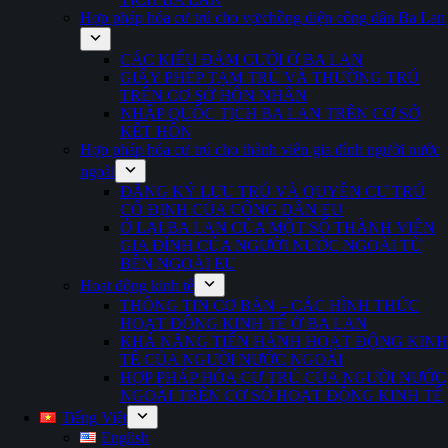
Hợp pháp hóa cư trú cho vợ/chồng diện công dân Ba Lan
CÁC KIỂU ĐÁM CƯỚI Ở BA LAN
GIẤY PHÉP TẠM TRÚ VÀ THƯỜNG TRÚ
TRÊN CƠ SỞ HÔN NHÂN
NHẬP QUỐC TỊCH BA LAN TRÊN CƠ SỞ
KẾT HÔN
Hợp pháp hóa cư trú cho thành viên gia đình người nước
ngoài
ĐĂNG KÝ LƯU TRÚ VÀ QUYỀN CƯ TRÚ
CỐ ĐỊNH CỦA CÔNG DÂN EU
Ở LẠI BA LAN CỦA MỘT SỐ THÀNH VIÊN
GIA ĐÌNH CỦA NGƯỜI NƯỚC NGOÀI TỪ
BÊN NGOÀI EU
Hoạt động kinh tế
THÔNG TIN CƠ BẢN – CÁC HÌNH THỨC
HOẠT ĐỘNG KINH TẾ Ở BA LAN
KHẢ NĂNG TIẾN HÀNH HOẠT ĐỘNG KINH
TẾ CỦA NGƯỜI NƯỚC NGOÀI
HỢP PHÁP HÓA CƯ TRÚ CỦA NGƯỜI NƯỚC
NGOÀI TRÊN CƠ SỞ HOẠT ĐỘNG KINH TẾ
Tiếng Việt
English