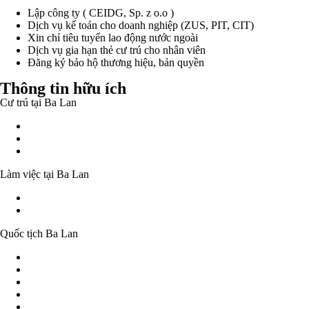
Lập công ty ( CEIDG, Sp. z o.o )
Dịch vụ kế toán cho doanh nghiệp (ZUS, PIT, CIT)
Xin chỉ tiêu tuyển lao động nước ngoài
Dịch vụ gia hạn thẻ cư trú cho nhân viên
Đăng ký bảo hộ thương hiệu, bản quyền
Thông tin hữu ích
Cư trú tại Ba Lan
Giấy phép cư trú tạm thời
Giấy phép cư trú cố định
Giấy phép cư trú dài hạn của cư dân liên minh Châu Âu
Làm việc tại Ba Lan
Khả năng làm việc mà không cần giấy phép lao động
Giấy tờ cho phép làm việc tại Ba Lan
Quốc tịch Ba Lan
Quốc tịch Ba Lan - Thông tin cơ bản
Theo quy định của pháp luật
Công nhận là công dân Ba Lan
Cấp quốc tịch
Xác nhận sở hữu hoặc mất quốc tịch Ba Lan