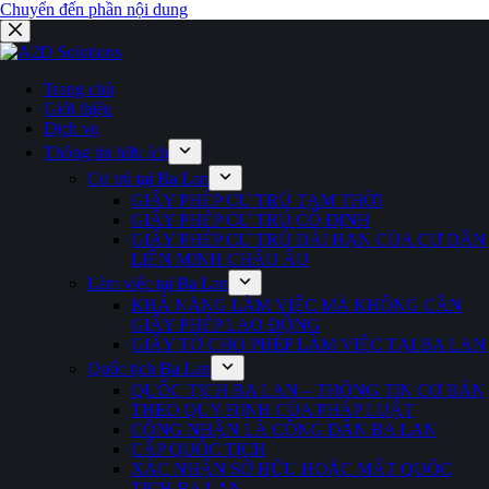
Chuyển đến phần nội dung
Trang chủ
Giới thiệu
Dịch vụ
Thông tin hữu ích
Cư trú tại Ba Lan
GIẤY PHÉP CƯ TRÚ TẠM THỜI
GIẤY PHÉP CƯ TRÚ CỐ ĐỊNH
GIẤY PHÉP CƯ TRÚ DÀI HẠN CỦA CƯ DÂN
LIÊN MINH CHÂU ÂU
Làm việc tại Ba Lan
KHẢ NĂNG LÀM VIỆC MÀ KHÔNG CẦN
GIẤY PHÉP LAO ĐỘNG
GIẤY TỜ CHO PHÉP LÀM VIỆC TẠI BA LAN
Quốc tịch Ba Lan
QUỐC TỊCH BA LAN – THÔNG TIN CƠ BẢN
THEO QUY ĐỊNH CỦA PHÁP LUẬT
CÔNG NHẬN LÀ CÔNG DÂN BA LAN
CẤP QUỐC TỊCH
XÁC NHẬN SỞ HỮU HOẶC MẤT QUỐC
TỊCH BA LAN